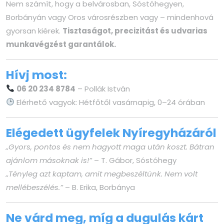
Nem számít, hogy a belvárosban, Sóstóhegyen,
Borbányán vagy Oros városrészben vagy – mindenhová
gyorsan kiérek.
Tisztaságot, precizitást és udvarias
munkavégzést garantálok.
Hívj most:
06 20 234 8784
– Pollák István
Elérhető vagyok: Hétfőtől vasárnapig, 0–24 órában
Elégedett ügyfelek Nyíregyházáról
„Gyors, pontos és nem hagyott maga után koszt. Bátran
ajánlom másoknak is!”
– T. Gábor, Sóstóhegy
„Tényleg azt kaptam, amit megbeszéltünk. Nem volt
mellébeszélés.”
– B. Erika, Borbánya
Ne várd meg, míg a dugulás kárt