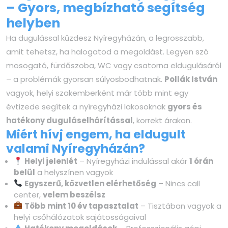
– Gyors, megbízható segítség
helyben
Ha dugulással küzdesz Nyíregyházán, a legrosszabb,
amit tehetsz, ha halogatod a megoldást. Legyen szó
mosogató, fürdőszoba, WC vagy csatorna eldugulásáról
– a problémák gyorsan súlyosbodhatnak.
Pollák István
vagyok, helyi szakemberként már több mint egy
évtizede segítek a nyíregyházi lakosoknak
gyors és
hatékony duguláselhárítással
, korrekt árakon.
Miért hívj engem, ha eldugult
valami Nyíregyházán?
Helyi jelenlét
– Nyíregyházi indulással akár
1 órán
belül
a helyszínen vagyok
Egyszerű, közvetlen elérhetőség
– Nincs call
center,
velem beszélsz
Több mint 10 év tapasztalat
– Tisztában vagyok a
helyi csőhálózatok sajátosságaival