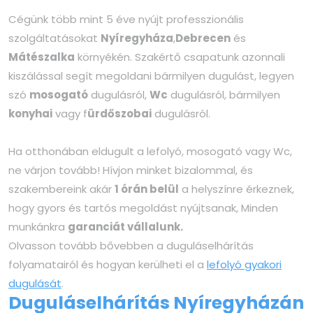
Cégünk több mint 5 éve nyújt professzionális
szolgáltatásokat
Nyíregyháza
,
Debrecen
és
Mátészalka
környékén. Szakértő csapatunk azonnali
kiszálással segít megoldani bármilyen dugulást, legyen
szó
mosogató
dugulásról,
Wc
dugulásról, bármilyen
konyhai
vagy f
ürdőszobai
dugulásról.
Ha otthonában eldugult a lefolyó, mosogató vagy Wc,
ne várjon tovább! Hívjon minket bizalommal, és
szakembereink akár
1 órán belül
a helyszínre érkeznek,
hogy gyors és tartós megoldást nyújtsanak, Minden
munkánkra
garanciát vállalunk.
Olvasson tovább bővebben a duguláselhárítás
folyamatairól és hogyan kerülheti el a
lefolyó gyakori
dugulását
.
Duguláselhárítás Nyíregyházán