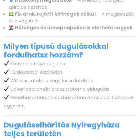
Hatékony megoldások
– Professzionális gépi
spirálos tisztítás
Fix árak, rejtett költségek nélkül
– A megbeszélt
ár a végső ár
Hétvégén és ünnepnapokon is elérhető vagyok
Milyen típusú dugulásokkal
fordulhatsz hozzám?
Konyhai lefolyó dugulás
Fürdőszobai elzáródás
WC visszafolyás vagy lassú lefolyás
Udvari csatornák, ereszcsatorna eldugulás
Panelházakban, társasházakban és családi házakban
egyaránt
Duguláselhárítás Nyíregyháza
teljes területén