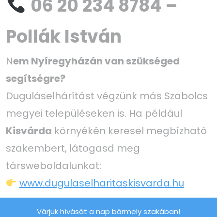
06 20 234 8784 –
Pollák István
N
em Nyíregyházán van szükséged
segítségre?
Duguláselhárítást végzünk más Szabolcs
megyei településeken is. Ha például
Kisvárda
környékén keresel megbízható
szakembert, látogasd meg
társweboldalunkat:
www.dugulaselharitaskisvarda.hu
Várjuk hívását a nap bármely szakában!