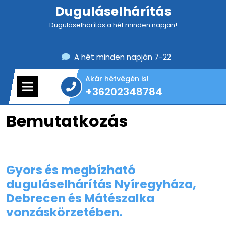
Skip
Duguláselhárítás
to
Duguláselhárítás a hét minden napján!
content
A hét minden napján 7-22
Akár hétvégén is!
Open
+36202348784
Menu
+36202348784
Bemutatkozás
Gyors és megbízható
duguláselhárítás Nyíregyháza,
Debrecen és Mátészalka
vonzáskörzetében.