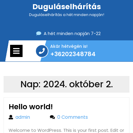
Skip
Duguláselhárítás
to
Duguláselhárítás a hét minden napján!
content
A hét minden napján 7-22
Akár hétvégén is!
Open
+36202348784
Menu
+36202348784
Nap:
2024. október 2.
Hello
Hello world!
world!
admin
admin
0 Comments
Welcome to WordPress. This is your first post. Edit or